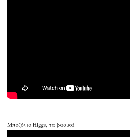
Μποζόνιο Higgs, τα
βασικά
.