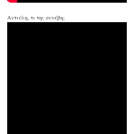
Αντιύλη, τ
ι της συνέβη;