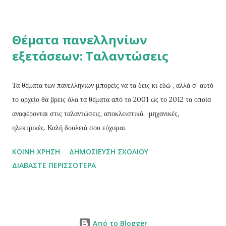
που στέκονται δίπλα σου.» « Οι ροζ ή οι άσπροι;» Το μηδέν δεν
πειθαρχεί σε όλους τους κανόνες των αριθμών.O Ινδός μαθηματικός
Θέματα πανελληνίων
Βραχμαγκούπτα παρότι ήταν ο πρώτος που ασχολήθηκε μαζί του
εξετάσεων: Ταλαντώσεις
ενδελεχώς, ομολογουμένως δεν κατάφερε να χειριστεί την διαίρεση.
Την διαίρεσή ενός αριθμού με το μηδέν.Ο μεταγενέστερος του,
επίσης Ινδός μαθηματικός Μπασκάρα γνώριζε ότι όσο μικρότερος
Τα θέματα των πανελληνίων μπορείς να τα δεις κι εδώ , αλλά σ’ αυτό
είναι ο διαιρέτης σε μια διαίρεση τόσο μεγαλύτερο είναι το πη...
το αρχείο θα βρεις όλα τα θέματα από το 2001 ως το 2012 τα οποία
αναφέρονται στις ταλαντώσεις, αποκλειστικά, μηχανικές,
ηλεκτρικές. Καλή δουλειά σου εύχομαι.
ΚΟΙΝΉ ΧΡΉΣΗ
ΔΗΜΟΣΊΕΥΣΗ ΣΧΟΛΊΟΥ
ΔΙΑΒΆΣΤΕ ΠΕΡΙΣΣΌΤΕΡΑ
Από το Blogger