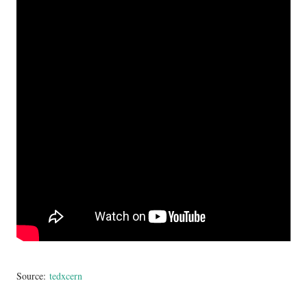
Source:
tedxcern