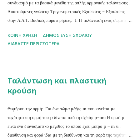
(1) ...
συνδυασμό με τα βασικά μεγέθη της απλής αρμονικής ταλάντωσης .
Απαιτούμενες γνώσεις: Τριγωνομετρικές Εξισώσεις – Εξισώσεις
στην Α.Α.Τ. Βασικές παρατηρήσεις: 1. Η ταλάντωση ενός σώματος
δεν έχει αρχική φάση μόνο στην κατάσταση κατά την οποία τη
ΚΟΙΝΉ ΧΡΉΣΗ
ΔΗΜΟΣΊΕΥΣΗ ΣΧΟΛΊΟΥ
χρονική στιγμή t=0 το σώμα διέρχεται από τη θέση ισορροπίας του
ΔΙΑΒΆΣΤΕ ΠΕΡΙΣΣΌΤΕΡΑ
έχοντας θετική ταχύτητα. Σε οποιαδήποτε άλλη κατάσταση η
ταλάντωση του σώματος έχει αρχική φάση και την υπολογίζουμε
μέσω των τριγωνομετρικών εξισώσεων. 2. Η αρχική φάση μιας
απλής αρμονικής με βάση το σχολικό βιβλίο παίρνει τιμές:
Ταλάντωση και πλαστική
0≤φο<2π rad. 3. Για να προσδιορίσουμε την αρχική φάση πρέπει να
κρούση
γνωρίζουμε σε κάποια χρονική στιγμή (συνήθως τη στιγμή t=0) την
κατάσταση που βρίσκεται ο ταλαντωτής (δηλαδή, τις αλγεβρικές
τιμές τουλάχιστον δύο μεγεθών: ταχύτητα, θέση, επιτάχυνση). Απλές
Θυμήσου την ορμή: Για ένα σώμα μάζας m που κινείται µε
ασκήσεις εφαρμογής των παραπάνω. 1. Στις παρακάτω περιπτώσεις
ταχύτητα u η ορμή του p δίνεται από τη σχέση: p=mu Η ορμή p
να βρεθεί η αρχική φάση της ταλάν...
είναι ένα διανυσματικό μέγεθος το ο­ποίο έχει: μέτρο p = m u ,
διεύθυνση και φορά ίδια µε τη διεύθυνση και τη φορά της ταχύτητας