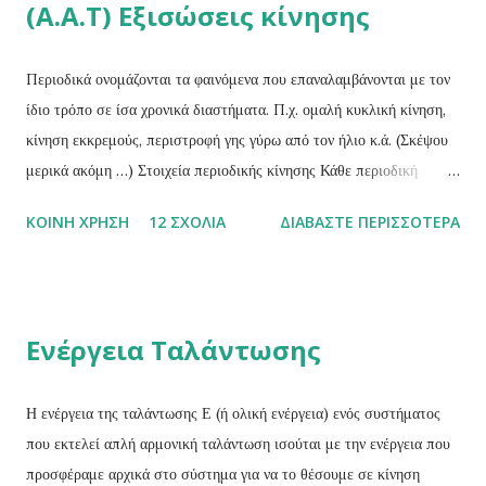
(Α.Α.Τ) Εξισώσεις κίνησης
Περιοδικά ονομάζονται τα φαινόμενα που επαναλαμβάνονται με τον
ίδιο τρόπο σε ίσα χρονικά διαστήματα. Π.χ. ομαλή κυκλική κίνηση,
κίνηση εκκρεμούς, περιστροφή γης γύρω από τον ήλιο κ.ά. (Σκέψου
μερικά ακόμη …) Στοιχεία περιοδικής κίνησης Κάθε περιοδική
κίνηση χαρακτηρίζεται από τα παρακάτω τρία στοιχειά: Περίοδος (Τ)
ΚΟΙΝΉ ΧΡΉΣΗ
12 ΣΧΌΛΙΑ
ΔΙΑΒΆΣΤΕ ΠΕΡΙΣΣΌΤΕΡΑ
ενός περιοδικού φαινομένου ονομάζεται ο χρόνος που απαιτείται για
μια πλήρη επανάληψη του φαινομένου ή ο χρόνος που μεσολαβεί
μεταξύ δύο διαδοχικών επαναλήψεων του φαινομένου. Η περίοδος
είναι μονόμετρο μέγεθος και η μονάδα μέτρησής της είναι το 1 sec .
Ενέργεια Ταλάντωσης
Συχνότητα (f) ενός περιοδικού φαινομένου ονομάζεται το φυσικό
μέγεθος του οποίου το μέτρο θα δίνεται από το σταθερό πηλίκο του
αριθμού Ν των επαναλήψεων του φαινομένου σε κάποιο χρόνο t,
Η ενέργεια της ταλάντωσης Ε (ή ολική ενέργεια) ενός συστήματος
προς το χρόνο αυτό.Δηλαδή: Η συχνότητα είναι μονόμετρο
που εκτελεί απλή αρμονική ταλάντωση ισούται με την ενέργεια που
μέγεθος και έχει μονάδα μέτρησης το 1 sec -1 ή 1 κύκλος/sec ή 1
προσφέραμε αρχικά στο σύστημα για να το θέσουμε σε κίνηση