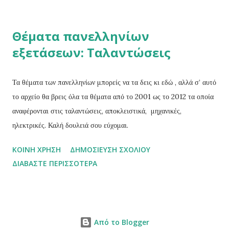
που στέκονται δίπλα σου.» « Οι ροζ ή οι άσπροι;» Το μηδέν δεν
πειθαρχεί σε όλους τους κανόνες των αριθμών.O Ινδός μαθηματικός
Θέματα πανελληνίων
Βραχμαγκούπτα παρότι ήταν ο πρώτος που ασχολήθηκε μαζί του
εξετάσεων: Ταλαντώσεις
ενδελεχώς, ομολογουμένως δεν κατάφερε να χειριστεί την διαίρεση.
Την διαίρεσή ενός αριθμού με το μηδέν.Ο μεταγενέστερος του,
επίσης Ινδός μαθηματικός Μπασκάρα γνώριζε ότι όσο μικρότερος
Τα θέματα των πανελληνίων μπορείς να τα δεις κι εδώ , αλλά σ’ αυτό
είναι ο διαιρέτης σε μια διαίρεση τόσο μεγαλύτερο είναι το πη...
το αρχείο θα βρεις όλα τα θέματα από το 2001 ως το 2012 τα οποία
αναφέρονται στις ταλαντώσεις, αποκλειστικά, μηχανικές,
ηλεκτρικές. Καλή δουλειά σου εύχομαι.
ΚΟΙΝΉ ΧΡΉΣΗ
ΔΗΜΟΣΊΕΥΣΗ ΣΧΟΛΊΟΥ
ΔΙΑΒΆΣΤΕ ΠΕΡΙΣΣΌΤΕΡΑ
Από το Blogger