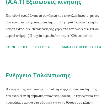
(Α.Α.Τ) Εξισώσεις κίνησης
Περιοδικά ονομάζονται τα φαινόμενα που επαναλαμβάνονται με τον
ίδιο τρόπο σε ίσα χρονικά διαστήματα. Π.χ. ομαλή κυκλική κίνηση,
κίνηση εκκρεμούς, περιστροφή γης γύρω από τον ήλιο κ.ά. (Σκέψου
μερικά ακόμη …) Στοιχεία περιοδικής κίνησης Κάθε περιοδική
κίνηση χαρακτηρίζεται από τα παρακάτω τρία στοιχειά: Περίοδος (Τ)
ΚΟΙΝΉ ΧΡΉΣΗ
12 ΣΧΌΛΙΑ
ΔΙΑΒΆΣΤΕ ΠΕΡΙΣΣΌΤΕΡΑ
ενός περιοδικού φαινομένου ονομάζεται ο χρόνος που απαιτείται για
μια πλήρη επανάληψη του φαινομένου ή ο χρόνος που μεσολαβεί
μεταξύ δύο διαδοχικών επαναλήψεων του φαινομένου. Η περίοδος
είναι μονόμετρο μέγεθος και η μονάδα μέτρησής της είναι το 1 sec .
Ενέργεια Ταλάντωσης
Συχνότητα (f) ενός περιοδικού φαινομένου ονομάζεται το φυσικό
μέγεθος του οποίου το μέτρο θα δίνεται από το σταθερό πηλίκο του
αριθμού Ν των επαναλήψεων του φαινομένου σε κάποιο χρόνο t,
Η ενέργεια της ταλάντωσης Ε (ή ολική ενέργεια) ενός συστήματος
προς το χρόνο αυτό.Δηλαδή: Η συχνότητα είναι μονόμετρο
που εκτελεί απλή αρμονική ταλάντωση ισούται με την ενέργεια που
μέγεθος και έχει μονάδα μέτρησης το 1 sec -1 ή 1 κύκλος/sec ή 1
προσφέραμε αρχικά στο σύστημα για να το θέσουμε σε κίνηση