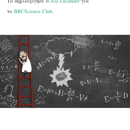
Το δημιούργησε ο
Asa Lucander
για
το
BBCScience Club
.