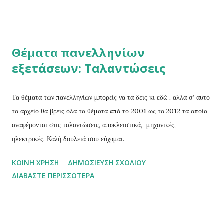
είναι το μηδέν, Μπαμπά ;» «Ο αριθμός των φτερωτών ελεφάντων
που στέκονται δίπλα σου.» « Οι ροζ ή οι άσπροι;» Το μηδέν δεν
πειθαρχεί σε όλους τους κανόνες των αριθμών.O Ινδός μαθηματικός
Θέματα πανελληνίων
Βραχμαγκούπτα παρότι ήταν ο πρώτος που ασχολήθηκε μαζί του
εξετάσεων: Ταλαντώσεις
ενδελεχώς, ομολογουμένως δεν κατάφερε να χειριστεί την διαίρεση.
Την διαίρεσή ενός αριθμού με το μηδέν.Ο μεταγενέστερος του,
επίσης Ινδός μαθηματικός Μπασκάρα γνώριζε ότι όσο μικρότερος
Τα θέματα των πανελληνίων μπορείς να τα δεις κι εδώ , αλλά σ’ αυτό
είναι ο διαιρέτης σε μια διαίρεση τόσο μεγαλύτερο είναι το πη...
το αρχείο θα βρεις όλα τα θέματα από το 2001 ως το 2012 τα οποία
αναφέρονται στις ταλαντώσεις, αποκλειστικά, μηχανικές,
ηλεκτρικές. Καλή δουλειά σου εύχομαι.
ΚΟΙΝΉ ΧΡΉΣΗ
ΔΗΜΟΣΊΕΥΣΗ ΣΧΟΛΊΟΥ
ΔΙΑΒΆΣΤΕ ΠΕΡΙΣΣΌΤΕΡΑ