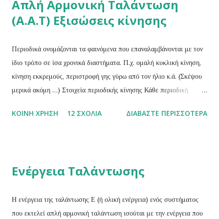
Απλή Αρμονική Ταλάντωση
(Α.Α.Τ) Εξισώσεις κίνησης
Περιοδικά ονομάζονται τα φαινόμενα που επαναλαμβάνονται με τον
ίδιο τρόπο σε ίσα χρονικά διαστήματα. Π.χ. ομαλή κυκλική κίνηση,
κίνηση εκκρεμούς, περιστροφή γης γύρω από τον ήλιο κ.ά. (Σκέψου
μερικά ακόμη …) Στοιχεία περιοδικής κίνησης Κάθε περιοδική
κίνηση χαρακτηρίζεται από τα παρακάτω τρία στοιχειά: Περίοδος (Τ)
ΚΟΙΝΉ ΧΡΉΣΗ
12 ΣΧΌΛΙΑ
ΔΙΑΒΆΣΤΕ ΠΕΡΙΣΣΌΤΕΡΑ
ενός περιοδικού φαινομένου ονομάζεται ο χρόνος που απαιτείται για
μια πλήρη επανάληψη του φαινομένου ή ο χρόνος που μεσολαβεί
μεταξύ δύο διαδοχικών επαναλήψεων του φαινομένου. Η περίοδος
είναι μονόμετρο μέγεθος και η μονάδα μέτρησής της είναι το 1 sec .
Ενέργεια Ταλάντωσης
Συχνότητα (f) ενός περιοδικού φαινομένου ονομάζεται το φυσικό
μέγεθος του οποίου το μέτρο θα δίνεται από το σταθερό πηλίκο του
αριθμού Ν των επαναλήψεων του φαινομένου σε κάποιο χρόνο t,
Η ενέργεια της ταλάντωσης Ε (ή ολική ενέργεια) ενός συστήματος
προς το χρόνο αυτό.Δηλαδή: Η συχνότητα είναι μονόμετρο
που εκτελεί απλή αρμονική ταλάντωση ισούται με την ενέργεια που