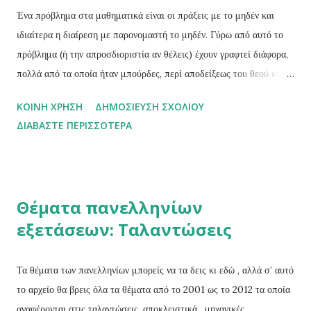
διατηρήσει την ταχύτητα προς την κατεύθυνση που έχει κάθε στιγμή.
Ένα πρόβλημα στα μαθηματικά είναι οι πράξεις με το μηδέν και
Η εξανάγκαση ενός σώματος να κινείται κυκλικά και όχι ευθύγρ...
ιδιαίτερα η διαίρεση με παρονομαστή το μηδέν. Γύρω από αυτό το
πρόβλημα (ή την απροσδιοριστία αν θέλεις) έχουν γραφτεί διάφορα,
πολλά από τα οποία ήταν μπούρδες, περί αποδείξεως του θεού κι
άλλα τέτοια. Το παρακάτω κείμενο το οποίο το άντλησα από το blog
ΚΟΙΝΉ ΧΡΉΣΗ
ΔΗΜΟΣΊΕΥΣΗ ΣΧΟΛΊΟΥ
Μαθη...μαγικα σου εξηγεί το εξής: πως μπορείς να αποδείξεις το
ΔΙΑΒΆΣΤΕ ΠΕΡΙΣΣΌΤΕΡΑ
οτιδήποτε κάνοντας μια λάθος μαθηματική υπόθεση. Για δες: «Τι
είναι το μηδέν, Μπαμπά ;» «Ο αριθμός των φτερωτών ελεφάντων
που στέκονται δίπλα σου.» « Οι ροζ ή οι άσπροι;» Το μηδέν δεν
πειθαρχεί σε όλους τους κανόνες των αριθμών.O Ινδός μαθηματικός
Θέματα πανελληνίων
Βραχμαγκούπτα παρότι ήταν ο πρώτος που ασχολήθηκε μαζί του
εξετάσεων: Ταλαντώσεις
ενδελεχώς, ομολογουμένως δεν κατάφερε να χειριστεί την διαίρεση.
Την διαίρεσή ενός αριθμού με το μηδέν.Ο μεταγενέστερος του,
επίσης Ινδός μαθηματικός Μπασκάρα γνώριζε ότι όσο μικρότερος
Τα θέματα των πανελληνίων μπορείς να τα δεις κι εδώ , αλλά σ’ αυτό
είναι ο διαιρέτης σε μια διαίρεση τόσο μεγαλύτερο είναι το πη...
το αρχείο θα βρεις όλα τα θέματα από το 2001 ως το 2012 τα οποία
αναφέρονται στις ταλαντώσεις, αποκλειστικά, μηχανικές,