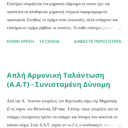
σε µια άλλη θέση πρέπει να του ασκηθεί κατάλληλη εξωτερική
Ελατήριο ονομάζεται ένα μηχανικό εξάρτημα το οποίο έχει την
δύναμη F εξ . Κατά την μετακίνηση αυτή θα ασκείται στο σώμα και η
ικανότητα να αποθηκεύει μηχανική ενέργεια παραμορφώμενο
δύναμη επαναφοράς. Για να μετακινηθεί το σώμα στην θέση (x) θα
προσωρινά. Συνήθως το σχήμα είναι ελικοειδές, αλλά υπάρχουν και
πρέπει το μέτρο της εξωτερικής δύναμης να είναι ίσο ...
ελατήρια σε σχήμα ράβδου, οι σούστες. Το κάθε ελατήριο μπορεί να
παραμορφωθεί ως προς μία διάστασή του υπό την επίδραση
ΚΟΙΝΉ ΧΡΉΣΗ
14 ΣΧΌΛΙΑ
ΔΙΑΒΆΣΤΕ ΠΕΡΙΣΣΌΤΕΡΑ
δύναμης. Όταν ασκείται δύναμη σε αυτήν τη διάσταση, το ελατήριο
παραμορφώνεται αποθηκεύοντας το έργο της δύναμης. Ιδανικό
ελατήριο Σε ιδανικά θεωρητικά ελατήρια ισχύει απόλυτα ο νόμος του
Hook , δε χάνεται ενέργεια στο περιβάλλον και τα ελατήρια
Απλή Αρμονική Ταλάντωση
μπορούν πάντα να επιστρέψουν στο αρχικό τους μήκος. Επίσης η
(Α.Α.Τ) - Συνισταμένη Δύναμη
μάζα του ιδανικού ελατηρίου θεωρείται αμελητέα. [Στην
πραγματικότητα χάνεται μικρό ποσό ενέργειας στο περιβάλλον ως
θερμική ενέργεια, ενώ η παραμόρφωση μπορεί να γίνει μόνιμη. Κάθε
Από την Α΄ Λυκείου γνωρίζεις τον θεμελιώδη νόμο της Μηχανικής
ελατήριο έχει κάποια όρια αντοχής αν τα υπερβούν θα παραμορφωθεί
(2 ος νόμος του Newton), ΣF=mα . Επίσης, όπως γνωρίζεις για να
ή θα σπάσει. Επιπλέον, με την επαναλαμβανόμενη χρήση το υλικό
υπάρχει επιτάχυνση πρέπει να υπάρχει και δύναμη που ασκείται σε
χάνει τις ιδιότητές του λόγω μηχανικής κόπωσης και αν ...
κάποιο σώμα. Στην Α.Α.Τ. ισχύει α=-ω 2 x, ο συνδυασμός αυτών των