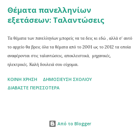
πειθαρχεί σε όλους τους κανόνες των αριθμών.O Ινδός μαθηματικός
Θέματα πανελληνίων
Βραχμαγκούπτα παρότι ήταν ο πρώτος που ασχολήθηκε μαζί του
εξετάσεων: Ταλαντώσεις
ενδελεχώς, ομολογουμένως δεν κατάφερε να χειριστεί την διαίρεση.
Την διαίρεσή ενός αριθμού με το μηδέν.Ο μεταγενέστερος του,
επίσης Ινδός μαθηματικός Μπασκάρα γνώριζε ότι όσο μικρότερος
Τα θέματα των πανελληνίων μπορείς να τα δεις κι εδώ , αλλά σ’ αυτό
είναι ο διαιρέτης σε μια διαίρεση τόσο μεγαλύτερο είναι το πη...
το αρχείο θα βρεις όλα τα θέματα από το 2001 ως το 2012 τα οποία
αναφέρονται στις ταλαντώσεις, αποκλειστικά, μηχανικές,
ηλεκτρικές. Καλή δουλειά σου εύχομαι.
ΚΟΙΝΉ ΧΡΉΣΗ
ΔΗΜΟΣΊΕΥΣΗ ΣΧΟΛΊΟΥ
ΔΙΑΒΆΣΤΕ ΠΕΡΙΣΣΌΤΕΡΑ
Από το Blogger