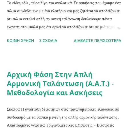
συμβολίσουμε το γινόμενο mω 2 με D (που είναι σταθερό για κάθε
Το είδες εδώ , τώρα λίγο πιο αναλυτικά. Σε ασκήσεις που έχουμε ένα
ταλαντωτή), δηλαδή D = mω 2 Τότε θ...
σώμα συνδεδεμένο με ένα ελατήριο και μας ζητείται να αποδείξουμε
ότι σώμα εκτελεί απλή αρμονική ταλάντωση δουλεύουμε πάντα
έχοντας στο μυαλό μας ότι αρκεί να αποδείξουμε ότι σε μιά τυχαία
θέση της κίνησης του σώματος η συνισταμένη δύναμη που ασκείται
ΚΟΙΝΉ ΧΡΉΣΗ
3 ΣΧΌΛΙΑ
ΔΙΑΒΆΣΤΕ ΠΕΡΙΣΣΌΤΕΡΑ
σε αυτό μπορεί να γραφεί στη μορφή: Σ F=-Dx Για το σκοπό αυτό
ακολουθούμε τα παρακάτω βήματα: 1. Σχεδιάζουμε το ελατήριο στη
θέση φυσικού μήκους (ΘΦΜ). 2. Σχεδιάζουμε το σύστημα ελατήριο
- σώμα στη θέση ισορροπίας του (Θ.Ι.) και σχεδιάζουμε τις
Αρχική Φάση Στην Απλή
δυνάμεις που ασκούνται στο σώμα. (γράφουμε:) Στη θέση
Αρμονική Ταλάντωση (Α.Α.Τ.) -
ισορροπίας του συστήματος ισχύει ΣF=0 Από τη σχέση αυτή για
Μεθοδολογία και Ασκήσεις
τη συνισταμένη των δυνάμεων στη θέση ισορροπίας προκύπτει μια
συνθήκη για τις δυνάμεις που ασκούνται στο σώμα στην κατάσταση
ισορροπίας. Δηλαδη: Σ F =0 ή mg - F ελ =0 ή mg = kx 1
Σκοπός: Η ανάπτυξη δεξιοτήτων στις τριγωνομετρικές εξισώσεις σε
(1) ...
συνδυασμό με τα βασικά μεγέθη της απλής αρμονικής ταλάντωσης .
Απαιτούμενες γνώσεις: Τριγωνομετρικές Εξισώσεις – Εξισώσεις