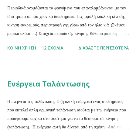
Περιοδικά ονομάζονται τα φαινόμενα που επαναλαμβάνονται με τον
ίδιο τρόπο σε ίσα χρονικά διαστήματα. Π.χ. ομαλή κυκλική κίνηση,
κίνηση εκκρεμούς, περιστροφή γης γύρω από τον ήλιο κ.ά. (Σκέψου
μερικά ακόμη …) Στοιχεία περιοδικής κίνησης Κάθε περιοδική
κίνηση χαρακτηρίζεται από τα παρακάτω τρία στοιχειά: Περίοδος (Τ)
ΚΟΙΝΉ ΧΡΉΣΗ
12 ΣΧΌΛΙΑ
ΔΙΑΒΆΣΤΕ ΠΕΡΙΣΣΌΤΕΡΑ
ενός περιοδικού φαινομένου ονομάζεται ο χρόνος που απαιτείται για
μια πλήρη επανάληψη του φαινομένου ή ο χρόνος που μεσολαβεί
μεταξύ δύο διαδοχικών επαναλήψεων του φαινομένου. Η περίοδος
είναι μονόμετρο μέγεθος και η μονάδα μέτρησής της είναι το 1 sec .
Ενέργεια Ταλάντωσης
Συχνότητα (f) ενός περιοδικού φαινομένου ονομάζεται το φυσικό
μέγεθος του οποίου το μέτρο θα δίνεται από το σταθερό πηλίκο του
αριθμού Ν των επαναλήψεων του φαινομένου σε κάποιο χρόνο t,
Η ενέργεια της ταλάντωσης Ε (ή ολική ενέργεια) ενός συστήματος
προς το χρόνο αυτό.Δηλαδή: Η συχνότητα είναι μονόμετρο
που εκτελεί απλή αρμονική ταλάντωση ισούται με την ενέργεια που
μέγεθος και έχει μονάδα μέτρησης το 1 sec -1 ή 1 κύκλος/sec ή 1
προσφέραμε αρχικά στο σύστημα για να το θέσουμε σε κίνηση
Hz (Hertz) . Σχέση μεταξύ περιόδου – συχνό...
(ταλάντωση). Η ενέργεια αυτή θα δίνεται από τη σχέση: Από την
σχέση αυτή προκύπτει ότι το πλάτος Α καθορίζεται από την