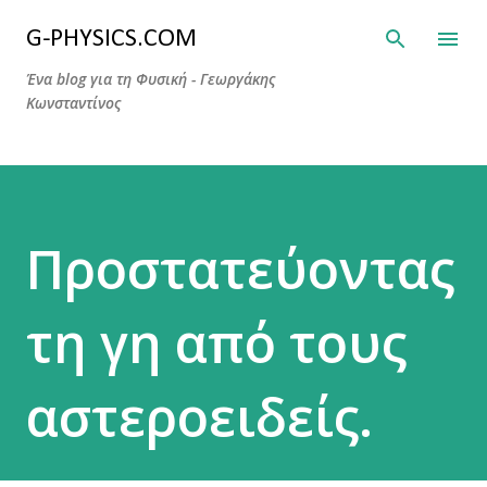
Μετάβαση στο κύριο περιεχόμενο
G-PHYSICS.COM
Ένα blog για τη Φυσική - Γεωργάκης
Κωνσταντίνος
Προστατεύοντας
τη γη από τους
αστεροειδείς.