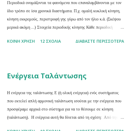
Περιοδικά ονομάζονται τα φαινόμενα που επαναλαμβάνονται με τον
ίδιο τρόπο σε ίσα χρονικά διαστήματα. Π.χ. ομαλή κυκλική κίνηση,
κίνηση εκκρεμούς, περιστροφή γης γύρω από τον ήλιο κ.ά. (Σκέψου
μερικά ακόμη …) Στοιχεία περιοδικής κίνησης Κάθε περιοδική
κίνηση χαρακτηρίζεται από τα παρακάτω τρία στοιχειά: Περίοδος (Τ)
ΚΟΙΝΉ ΧΡΉΣΗ
12 ΣΧΌΛΙΑ
ΔΙΑΒΆΣΤΕ ΠΕΡΙΣΣΌΤΕΡΑ
ενός περιοδικού φαινομένου ονομάζεται ο χρόνος που απαιτείται για
μια πλήρη επανάληψη του φαινομένου ή ο χρόνος που μεσολαβεί
μεταξύ δύο διαδοχικών επαναλήψεων του φαινομένου. Η περίοδος
είναι μονόμετρο μέγεθος και η μονάδα μέτρησής της είναι το 1 sec .
Ενέργεια Ταλάντωσης
Συχνότητα (f) ενός περιοδικού φαινομένου ονομάζεται το φυσικό
μέγεθος του οποίου το μέτρο θα δίνεται από το σταθερό πηλίκο του
αριθμού Ν των επαναλήψεων του φαινομένου σε κάποιο χρόνο t,
Η ενέργεια της ταλάντωσης Ε (ή ολική ενέργεια) ενός συστήματος
προς το χρόνο αυτό.Δηλαδή: Η συχνότητα είναι μονόμετρο
που εκτελεί απλή αρμονική ταλάντωση ισούται με την ενέργεια που
μέγεθος και έχει μονάδα μέτρησης το 1 sec -1 ή 1 κύκλος/sec ή 1
προσφέραμε αρχικά στο σύστημα για να το θέσουμε σε κίνηση
Hz (Hertz) . Σχέση μεταξύ περιόδου – συχνό...
(ταλάντωση). Η ενέργεια αυτή θα δίνεται από τη σχέση: Από την
σχέση αυτή προκύπτει ότι το πλάτος Α καθορίζεται από την