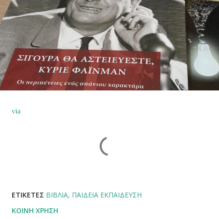
via
ΕΤΙΚΈΤΕΣ
ΒΙΒΛΊΑ
ΠΑΙΔΕΊΑ ΕΚΠΑΊΔΕΥΣΗ
ΚΟΙΝΉ ΧΡΉΣΗ