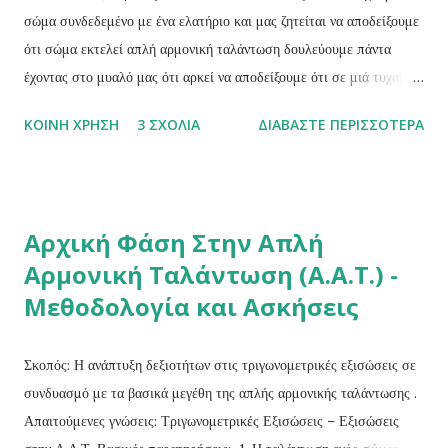
ταλαντωτή), δηλαδή D = mω 2 Τότε θ...
σώμα συνδεδεμένο με ένα ελατήριο και μας ζητείται να αποδείξουμε
ότι σώμα εκτελεί απλή αρμονική ταλάντωση δουλεύουμε πάντα
έχοντας στο μυαλό μας ότι αρκεί να αποδείξουμε ότι σε μιά τυχαία
θέση της κίνησης του σώματος η συνισταμένη δύναμη που ασκείται
ΚΟΙΝΉ ΧΡΉΣΗ
3 ΣΧΌΛΙΑ
ΔΙΑΒΆΣΤΕ ΠΕΡΙΣΣΌΤΕΡΑ
σε αυτό μπορεί να γραφεί στη μορφή: Σ F=-Dx Για το σκοπό αυτό
ακολουθούμε τα παρακάτω βήματα: 1. Σχεδιάζουμε το ελατήριο στη
θέση φυσικού μήκους (ΘΦΜ). 2. Σχεδιάζουμε το σύστημα ελατήριο
- σώμα στη θέση ισορροπίας του (Θ.Ι.) και σχεδιάζουμε τις
Αρχική Φάση Στην Απλή
δυνάμεις που ασκούνται στο σώμα. (γράφουμε:) Στη θέση
Αρμονική Ταλάντωση (Α.Α.Τ.) -
ισορροπίας του συστήματος ισχύει ΣF=0 Από τη σχέση αυτή για
Μεθοδολογία και Ασκήσεις
τη συνισταμένη των δυνάμεων στη θέση ισορροπίας προκύπτει μια
συνθήκη για τις δυνάμεις που ασκούνται στο σώμα στην κατάσταση
ισορροπίας. Δηλαδη: Σ F =0 ή mg - F ελ =0 ή mg = kx 1
Σκοπός: Η ανάπτυξη δεξιοτήτων στις τριγωνομετρικές εξισώσεις σε
(1) ...
συνδυασμό με τα βασικά μεγέθη της απλής αρμονικής ταλάντωσης .
Απαιτούμενες γνώσεις: Τριγωνομετρικές Εξισώσεις – Εξισώσεις