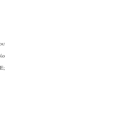
ου
ίο
Ε;