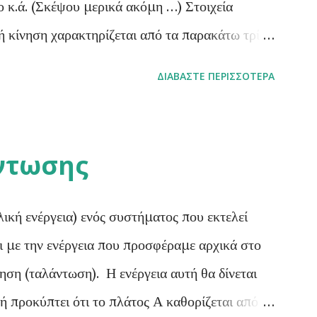
ο κ.ά. (Σκέψου μερικά ακόμη …) Στοιχεία
ή κίνηση χαρακτηρίζεται από τα παρακάτω τρία
οδικού φαινομένου ονομάζεται ο χρόνος που
ΔΙΑΒΆΣΤΕ ΠΕΡΙΣΣΌΤΕΡΑ
ηψη του φαινομένου ή ο χρόνος που μεσολαβεί
ων του φαινομένου. Η περίοδος είναι
τρησής της είναι το 1 sec . Συχνότητα (f) ενός
ντωσης
ι το φυσικό μέγεθος του οποίου το μέτρο θα
ου αριθμού Ν των επαναλήψεων του φαινομένου
λική ενέργεια) ενός συστήματος που εκτελεί
νο αυτό.Δηλαδή: Η συχνότητα είναι μονόμετρο
 με την ενέργεια που προσφέραμε αρχικά στο
 το 1 sec -1 ή 1 κύκλος/sec ή 1 Hz (Hertz) .
ηση (ταλάντωση). Η ενέργεια αυτή θα δίνεται
ή προκύπτει ότι το πλάτος Α καθορίζεται από