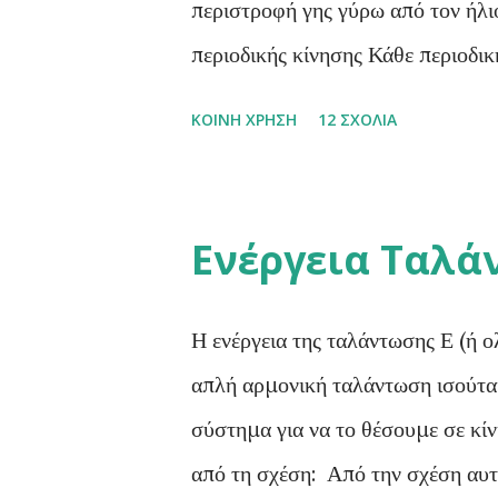
περιστροφή γης γύρω από τον ήλι
περιοδικής κίνησης Κάθε περιοδικ
στοιχειά: Περίοδος (Τ) ενός περι
ΚΟΙΝΉ ΧΡΉΣΗ
12 ΣΧΌΛΙΑ
απαιτείται για μια πλήρη επανάλ
μεταξύ δύο διαδοχικών επαναλήψε
μονόμετρο μέγεθος και η μονάδα μέ
Ενέργεια Ταλά
περιοδικού φαινομένου ονομάζετα
δίνεται από το σταθερό πηλίκο τ
Η ενέργεια της ταλάντωσης Ε (ή ο
σε κάποιο χρόνο t, προς το χρό
απλή αρμονική ταλάντωση ισούται
μέγεθος και έχει μονάδα μέτρησης
σύστημα για να το θέσουμε σε κίν
Σχέση μεταξύ περιόδου – συχνό...
από τη σχέση: Από την σχέση αυτ