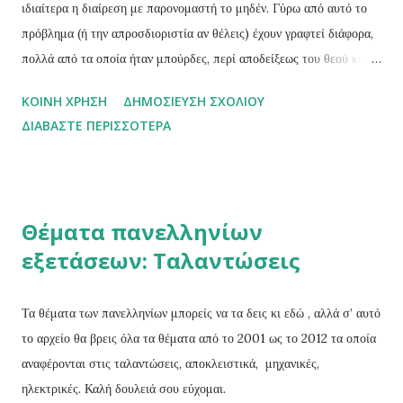
Η εξανάγκαση ενός σώματος να κινείται κυκλικά και όχι ευθύγρ...
ιδιαίτερα η διαίρεση με παρονομαστή το μηδέν. Γύρω από αυτό το
πρόβλημα (ή την απροσδιοριστία αν θέλεις) έχουν γραφτεί διάφορα,
πολλά από τα οποία ήταν μπούρδες, περί αποδείξεως του θεού κι
άλλα τέτοια. Το παρακάτω κείμενο το οποίο το άντλησα από το blog
ΚΟΙΝΉ ΧΡΉΣΗ
ΔΗΜΟΣΊΕΥΣΗ ΣΧΟΛΊΟΥ
Μαθη...μαγικα σου εξηγεί το εξής: πως μπορείς να αποδείξεις το
ΔΙΑΒΆΣΤΕ ΠΕΡΙΣΣΌΤΕΡΑ
οτιδήποτε κάνοντας μια λάθος μαθηματική υπόθεση. Για δες: «Τι
είναι το μηδέν, Μπαμπά ;» «Ο αριθμός των φτερωτών ελεφάντων
που στέκονται δίπλα σου.» « Οι ροζ ή οι άσπροι;» Το μηδέν δεν
πειθαρχεί σε όλους τους κανόνες των αριθμών.O Ινδός μαθηματικός
Θέματα πανελληνίων
Βραχμαγκούπτα παρότι ήταν ο πρώτος που ασχολήθηκε μαζί του
εξετάσεων: Ταλαντώσεις
ενδελεχώς, ομολογουμένως δεν κατάφερε να χειριστεί την διαίρεση.
Την διαίρεσή ενός αριθμού με το μηδέν.Ο μεταγενέστερος του,
επίσης Ινδός μαθηματικός Μπασκάρα γνώριζε ότι όσο μικρότερος
Τα θέματα των πανελληνίων μπορείς να τα δεις κι εδώ , αλλά σ’ αυτό
είναι ο διαιρέτης σε μια διαίρεση τόσο μεγαλύτερο είναι το πη...
το αρχείο θα βρεις όλα τα θέματα από το 2001 ως το 2012 τα οποία
αναφέρονται στις ταλαντώσεις, αποκλειστικά, μηχανικές,
ηλεκτρικές. Καλή δουλειά σου εύχομαι.