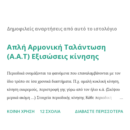
Δημοφιλείς αναρτήσεις από αυτό το ιστολόγιο
Απλή Αρμονική Ταλάντωση
(Α.Α.Τ) Εξισώσεις κίνησης
Περιοδικά ονομάζονται τα φαινόμενα που επαναλαμβάνονται με τον
ίδιο τρόπο σε ίσα χρονικά διαστήματα. Π.χ. ομαλή κυκλική κίνηση,
κίνηση εκκρεμούς, περιστροφή γης γύρω από τον ήλιο κ.ά. (Σκέψου
μερικά ακόμη …) Στοιχεία περιοδικής κίνησης Κάθε περιοδική
κίνηση χαρακτηρίζεται από τα παρακάτω τρία στοιχειά: Περίοδος (Τ)
ΚΟΙΝΉ ΧΡΉΣΗ
12 ΣΧΌΛΙΑ
ΔΙΑΒΆΣΤΕ ΠΕΡΙΣΣΌΤΕΡΑ
ενός περιοδικού φαινομένου ονομάζεται ο χρόνος που απαιτείται για
μια πλήρη επανάληψη του φαινομένου ή ο χρόνος που μεσολαβεί