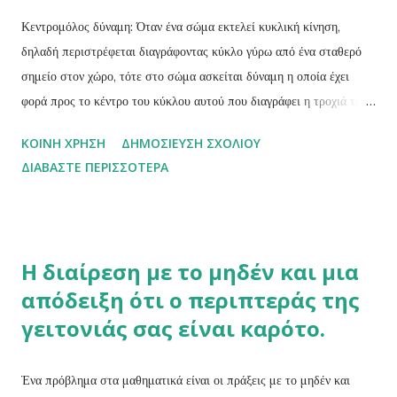
της ορμής θα υπολογίζεις τη σχέση:...
Κεντρομόλος δύναμη: Όταν ένα σώμα εκτελεί κυκλική κίνηση,
δηλαδή περιστρέφεται διαγράφοντας κύκλο γύρω από ένα σταθερό
σημείο στον χώρο, τότε στο σώμα ασκείται δύναμη η οποία έχει
φορά προς το κέντρο του κύκλου αυτού που διαγράφει η τροχιά του.
Αυτή η δύναμη ονομάζεται κεντρομόλος. Η κεντρομόλος δύναμη
ΚΟΙΝΉ ΧΡΉΣΗ
ΔΗΜΟΣΊΕΥΣΗ ΣΧΟΛΊΟΥ
είναι η συνιστώσα της συνολικής δύναμης που ασκείται στο σώμα
ΔΙΑΒΆΣΤΕ ΠΕΡΙΣΣΌΤΕΡΑ
κατά τη διεύθυνση που ορίζει κάθε στιγμή η θέση του με το κέντρο
της κυκλικής τροχιάς του, έχει κατεύθυνση (φορά) προς το κέντρο
αυτό και είναι κάθε χρονική στιγμή κάθετη στην ταχύτητα του
σώματος. Φυγόκεντρος δύναμη: Η φυγόκεντρος δύναμη είναι
Η διαίρεση με το μηδέν και μια
φαινόμενη (ψευδής) δύναμη που «αισθάνεται» ένα σώμα το οποίο
απόδειξη ότι ο περιπτεράς της
εκτελεί κυκλική κίνηση, η οποία μοιάζει να το σπρώχνει (ή να το
γειτονιάς σας είναι καρότο.
τραβά) να φύγει από την κυκλική του τροχιά, προς τα έξω. Κάθε
σώμα που κινείται σε μη επιταχυνόμενο σύστημα αναφοράς τείνει να
διατηρήσει την ταχύτητα προς την κατεύθυνση που έχει κάθε στιγμή.
Ένα πρόβλημα στα μαθηματικά είναι οι πράξεις με το μηδέν και