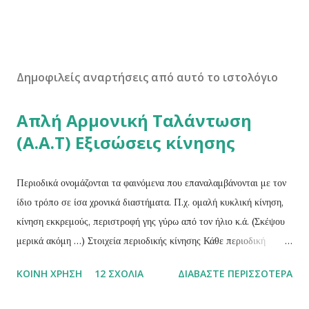
Δημοφιλείς αναρτήσεις από αυτό το ιστολόγιο
Απλή Αρμονική Ταλάντωση
(Α.Α.Τ) Εξισώσεις κίνησης
Περιοδικά ονομάζονται τα φαινόμενα που επαναλαμβάνονται με τον
ίδιο τρόπο σε ίσα χρονικά διαστήματα. Π.χ. ομαλή κυκλική κίνηση,
κίνηση εκκρεμούς, περιστροφή γης γύρω από τον ήλιο κ.ά. (Σκέψου
μερικά ακόμη …) Στοιχεία περιοδικής κίνησης Κάθε περιοδική
κίνηση χαρακτηρίζεται από τα παρακάτω τρία στοιχειά: Περίοδος (Τ)
ΚΟΙΝΉ ΧΡΉΣΗ
12 ΣΧΌΛΙΑ
ΔΙΑΒΆΣΤΕ ΠΕΡΙΣΣΌΤΕΡΑ
ενός περιοδικού φαινομένου ονομάζεται ο χρόνος που απαιτείται για
μια πλήρη επανάληψη του φαινομένου ή ο χρόνος που μεσολαβεί