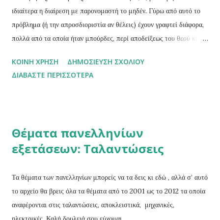
Η εξανάγκαση ενός σώματος να κινείται κυκλικά και όχι ευθύγρ...
ιδιαίτερα η διαίρεση με παρονομαστή το μηδέν. Γύρω από αυτό το
πρόβλημα (ή την απροσδιοριστία αν θέλεις) έχουν γραφτεί διάφορα,
πολλά από τα οποία ήταν μπούρδες, περί αποδείξεως του θεού κι
άλλα τέτοια. Το παρακάτω κείμενο το οποίο το άντλησα από το blog
ΚΟΙΝΉ ΧΡΉΣΗ
ΔΗΜΟΣΊΕΥΣΗ ΣΧΟΛΊΟΥ
Μαθη...μαγικα σου εξηγεί το εξής: πως μπορείς να αποδείξεις το
ΔΙΑΒΆΣΤΕ ΠΕΡΙΣΣΌΤΕΡΑ
οτιδήποτε κάνοντας μια λάθος μαθηματική υπόθεση. Για δες: «Τι
είναι το μηδέν, Μπαμπά ;» «Ο αριθμός των φτερωτών ελεφάντων
που στέκονται δίπλα σου.» « Οι ροζ ή οι άσπροι;» Το μηδέν δεν
πειθαρχεί σε όλους τους κανόνες των αριθμών.O Ινδός μαθηματικός
Θέματα πανελληνίων
Βραχμαγκούπτα παρότι ήταν ο πρώτος που ασχολήθηκε μαζί του
εξετάσεων: Ταλαντώσεις
ενδελεχώς, ομολογουμένως δεν κατάφερε να χειριστεί την διαίρεση.
Την διαίρεσή ενός αριθμού με το μηδέν.Ο μεταγενέστερος του,
επίσης Ινδός μαθηματικός Μπασκάρα γνώριζε ότι όσο μικρότερος
Τα θέματα των πανελληνίων μπορείς να τα δεις κι εδώ , αλλά σ’ αυτό
είναι ο διαιρέτης σε μια διαίρεση τόσο μεγαλύτερο είναι το πη...
το αρχείο θα βρεις όλα τα θέματα από το 2001 ως το 2012 τα οποία
αναφέρονται στις ταλαντώσεις, αποκλειστικά, μηχανικές,
ηλεκτρικές. Καλή δουλειά σου εύχομαι.