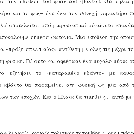
ια την υπόθεση του φωτεινού κβάντου. Ότι δηλαδή
–άρα και το φως– δεν έχει τον συνεχή χαρακτήρα π
λλά αποτελείται από μικροσκοπικά αδιαίρετα «πακέτ
 αποκαλούμε σήμερα φωτόνια. Μια υπόθεση την οποία
ια «πράξη απελπισίας» αντίθετη με όλες τις μέχρι τό
 τη φυσική. Γι’ αυτό και αφιέρωσε ένα μεγάλο μέρος α
να εξηγήσει το «καταραμένο κβάντο» με καθα
το κβάντο θα παραμείνει στη φυσική ως μία από τ
ων των εποχών. Και ο Πλανκ θα τιμηθεί γι’ αυτό με 
ρχών χωρίς ισχυρές πολιτικές πεποιθήσεις, δεν μπόρε