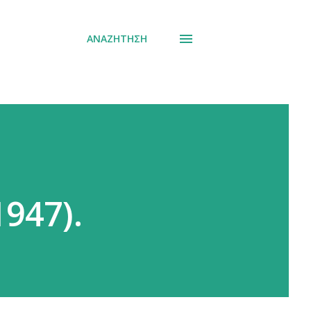
ΑΝΑΖΉΤΗΣΗ
947).