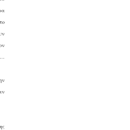
ρα
το
υν
ον
η…
ην
αν
ης