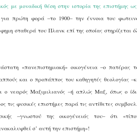
κός με μοναδική θέση στην ιστορία της επιστήμης ως
 για πρώτη φορά –το 1900– την έννοια του φωτειν
ίφημη σταθερά του Πλανκ επί της οποίας στηρίζεται ό
άστατη «πανεπιστημιακή» οικογένεια –ο πατέρας τ
αππούς και ο προπάππος του καθηγητές θεολογίας –κ
ι ο νεαρός Μαξιμιλιανός –ή απλώς Μαξ, όπως ο ίδι
ς τις φυσικές επιστήμες παρά τις αντίθετες συμβουλ
σικής –γνωστού της οικογένειάς του– ότι «τίπο
νακαλυφθεί σ’ αυτή την επιστήμη»!