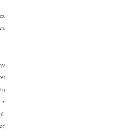
αι
αι
ην
ου
τη
να
ύ.
ος