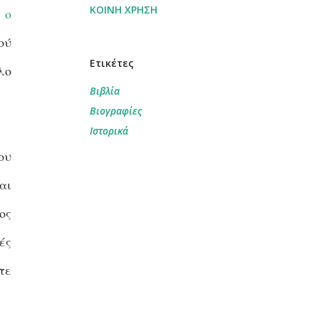
ΚΟΙΝΉ ΧΡΉΣΗ
 ο
ού
Ετικέτες
λο
Βιβλία
Βιογραφίες
Ιστορικά
ου
αι
ος
ές
τε