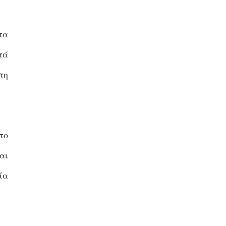
τα
τά
τη
το
αι
ία