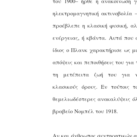
του 1900– ήρθε η ανακοίνωση γ
ηλεκτρομαγνητική ακτινοβολία 
προέβλεπε η κλασική φυσική, α
ενέργειας, ή κβάντα. Αυτά που
ίδιος ο Πλανκ χαρακτήρισε ως μ
απόψεις και πεποιθήσεις του για
τη μετέπειτα ζωή του για 
κλασικούς
όρους. Εν τούτοις 
θεμελιωδέστερες ανακαλύψεις όλ
βραβείο Νομπέλ του 1918.
Αν και άνθρωπος συντηρητικών α