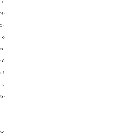
 η
ου
α»
 ο
τε
πό
ρά
ις
το
σε