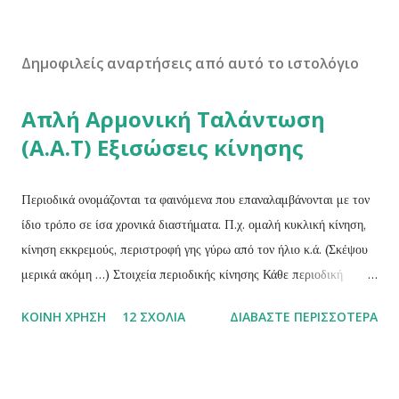
Δημοφιλείς αναρτήσεις από αυτό το ιστολόγιο
Απλή Αρμονική Ταλάντωση
(Α.Α.Τ) Εξισώσεις κίνησης
Περιοδικά ονομάζονται τα φαινόμενα που επαναλαμβάνονται με τον
ίδιο τρόπο σε ίσα χρονικά διαστήματα. Π.χ. ομαλή κυκλική κίνηση,
κίνηση εκκρεμούς, περιστροφή γης γύρω από τον ήλιο κ.ά. (Σκέψου
μερικά ακόμη …) Στοιχεία περιοδικής κίνησης Κάθε περιοδική
κίνηση χαρακτηρίζεται από τα παρακάτω τρία στοιχειά: Περίοδος (Τ)
ΚΟΙΝΉ ΧΡΉΣΗ
12 ΣΧΌΛΙΑ
ΔΙΑΒΆΣΤΕ ΠΕΡΙΣΣΌΤΕΡΑ
ενός περιοδικού φαινομένου ονομάζεται ο χρόνος που απαιτείται για
μια πλήρη επανάληψη του φαινομένου ή ο χρόνος που μεσολαβεί
μεταξύ δύο διαδοχικών επαναλήψεων του φαινομένου. Η περίοδος