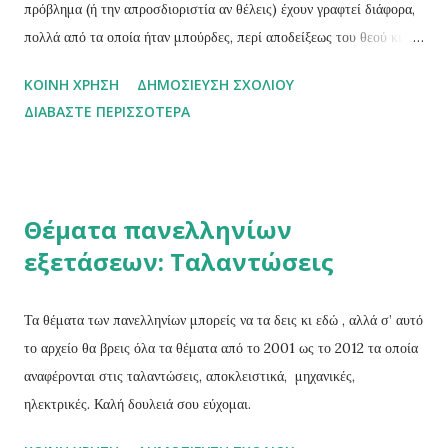
πρόβλημα (ή την απροσδιοριστία αν θέλεις) έχουν γραφτεί διάφορα,
πολλά από τα οποία ήταν μπούρδες, περί αποδείξεως του θεού κι
άλλα τέτοια. Το παρακάτω κείμενο το οποίο το άντλησα από το blog
ΚΟΙΝΉ ΧΡΉΣΗ
ΔΗΜΟΣΊΕΥΣΗ ΣΧΟΛΊΟΥ
Μαθη...μαγικα σου εξηγεί το εξής: πως μπορείς να αποδείξεις το
ΔΙΑΒΆΣΤΕ ΠΕΡΙΣΣΌΤΕΡΑ
οτιδήποτε κάνοντας μια λάθος μαθηματική υπόθεση. Για δες: «Τι
είναι το μηδέν, Μπαμπά ;» «Ο αριθμός των φτερωτών ελεφάντων
που στέκονται δίπλα σου.» « Οι ροζ ή οι άσπροι;» Το μηδέν δεν
πειθαρχεί σε όλους τους κανόνες των αριθμών.O Ινδός μαθηματικός
Θέματα πανελληνίων
Βραχμαγκούπτα παρότι ήταν ο πρώτος που ασχολήθηκε μαζί του
εξετάσεων: Ταλαντώσεις
ενδελεχώς, ομολογουμένως δεν κατάφερε να χειριστεί την διαίρεση.
Την διαίρεσή ενός αριθμού με το μηδέν.Ο μεταγενέστερος του,
επίσης Ινδός μαθηματικός Μπασκάρα γνώριζε ότι όσο μικρότερος
Τα θέματα των πανελληνίων μπορείς να τα δεις κι εδώ , αλλά σ’ αυτό
είναι ο διαιρέτης σε μια διαίρεση τόσο μεγαλύτερο είναι το πη...
το αρχείο θα βρεις όλα τα θέματα από το 2001 ως το 2012 τα οποία
αναφέρονται στις ταλαντώσεις, αποκλειστικά, μηχανικές,
ηλεκτρικές. Καλή δουλειά σου εύχομαι.